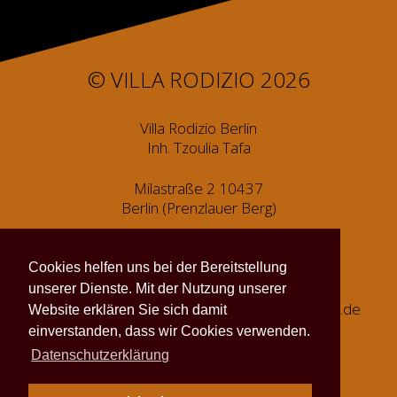
© VILLA RODIZIO 2026
Villa Rodizio Berlin
Inh. Tzoulia Tafa
Milastraße 2 10437
Berlin (Prenzlauer Berg)
Tel.:
030 / 440 46 900
Fax: 030 / 440 46 937
Cookies helfen uns bei der Bereitstellung
unserer Dienste. Mit der Nutzung unserer
E-Mail Reservierung:
reservierung@villa-rodizio.de
Website erklären Sie sich damit
E-Mail Office:
info@villa-rodizio.de
einverstanden, dass wir Cookies verwenden.
Datenschutzerklärung
Impressum
Datenschutzerklärung